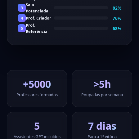
Sala
82%
3
Potenciada
76%
4
Prof. Criador
Prof.
68%
5
Referência
+5000
>5h
Professores formados
Poupadas por semana
5
7 dias
Assistentes GPT incluídos
Para a 1ª vitória